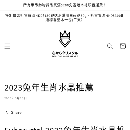
跳至內
所有手串飾物貨品買滿$200免香港本地順豐運費！
容
特別優惠折實買滿HKD$150即送消磁用白碎晶50g，折實買滿HKD$300即
送秘魯聖木一包(三支）
購
物
車
2023兔年生肖水晶推薦
2023年3月26日
Share