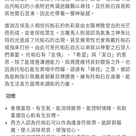
出托帕石的小島附近佈滿迷霧難以尋找，且托帕石容易和
其他寶石混淆，因此也帶著一層神秘感。
據說古埃及人相信托帕石的色彩是由太陽神散發出的光芒
而形成，並會保佑眾生。古羅馬人則是認為氣象之神朱比
特的光造成了托帕石的出現，甚至連男性也會佩戴托帕石
戒指來打扮。由此可見托帕石自古以來就以神聖之石受人
們喜愛。 托帕石有「友情」、「希望」與「潔白」的意
思，除了能增進溝通能力，與周遭維持良好關係之外，也
因爲托帕石能在黑暗中閃耀，語源有「尋找」之意，被認
為能夠指引佩戴者朝著目標邁進。擁有托帕石在身邊，能
為生活各方面帶來調和的力量。
功效
象徵富態、有生氣，能消除疲勞，能控制情緒，有助
重建信心和有生目標。
西方人認為托帕石可以作為護身符佩帶，能辟邪驅
魔，使人消除悲哀，增強信心。