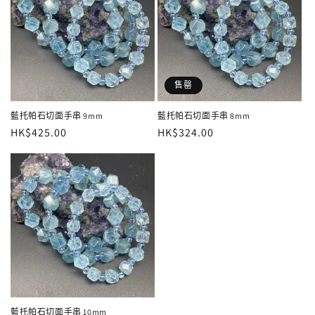
售罄
藍托帕石切面手串 9mm
藍托帕石切面手串 8mm
定
HK$425.00
定
HK$324.00
價
價
藍托帕石切面手串 10mm