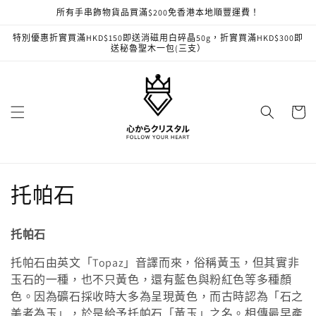
跳至內
所有手串飾物貨品買滿$200免香港本地順豐運費！
容
特別優惠折實買滿HKD$150即送消磁用白碎晶50g，折實買滿HKD$300即
送秘魯聖木一包(三支）
購
物
車
商
托帕石
品
托帕石
系
托帕石由英文「Topaz」音譯而來，俗稱黃玉，但其實非
列
玉石的一種，也不只黃色，還有藍色與粉紅色等多種顏
色。因為礦石採收時大多為呈現黃色，而古時認為「石之
:
美者為玉」，於是給予托帕石「黃玉」之名。相傳最早產