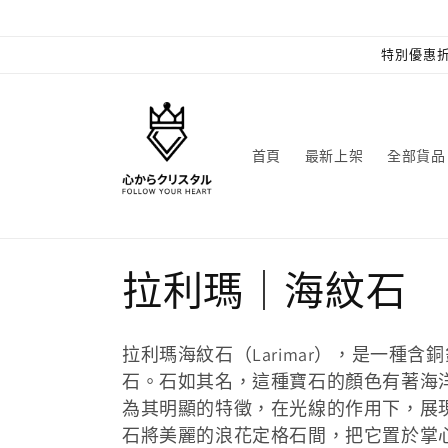
跳至內
容
特別優惠折
首頁
最新上架
全部貨品
商
拉利瑪｜海紋石
品
拉利瑪海紋石（Larimar），是一種含銅針鈉
系
石。石如其名，這種寶石的顏色有著海
為其明顯的特徵，在光線的作用下，展
列
石將美麗的浪花定格石間，把它置於掌