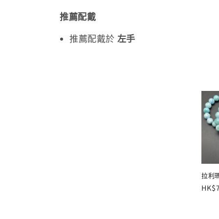
推薦配戴
推薦配戴於
左手
拉利瑪
定
HK$7
價