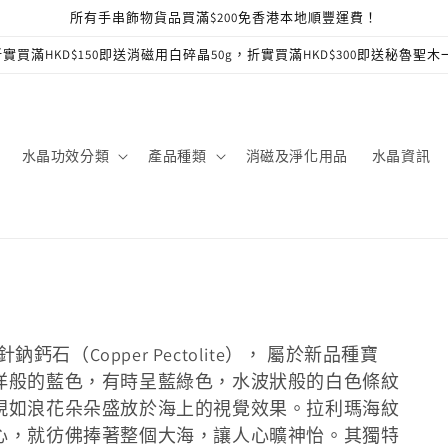
所有手串飾物貨品買滿$200免香港本地順豐運費！
實買滿HKD$150即送消磁用白碎晶50g，折實買滿HKD$300即送秘魯聖木
水晶功效分類
產品種類
消磁及淨化用品
水晶資訊
鈣石（Copper Pectolite）， 屬於新品種寶
洋般的藍色，有時呈藍綠色，水波狀般的白色條紋
現如浪花朵朵盛放於海上的視覺效果。拉利瑪海紋
心，就彷佛捧著整個大海，讓人心曠神怡。其獨特