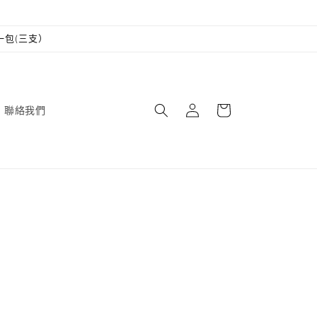
一包(三支）
購
登
物
聯絡我們
入
車