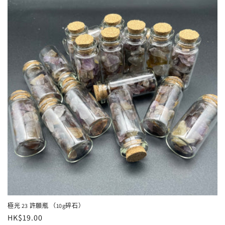
極光 23 許願瓶 （10g碎石）
定
HK$19.00