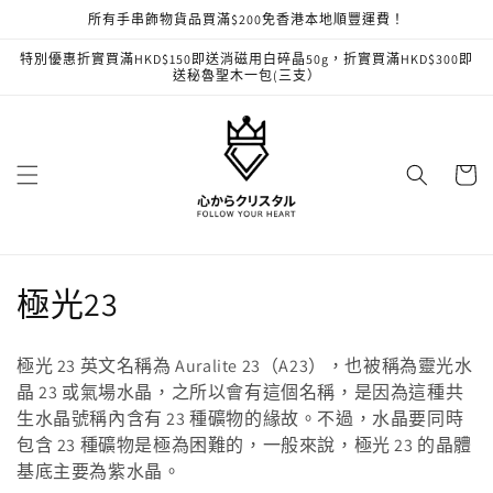
跳至內
所有手串飾物貨品買滿$200免香港本地順豐運費！
容
特別優惠折實買滿HKD$150即送消磁用白碎晶50g，折實買滿HKD$300即
送秘魯聖木一包(三支）
購
物
車
商
極光23
品
極光 23 英文名稱為 Auralite 23（A23），也被稱為靈光水
系
晶 23 或氣場水晶，之所以會有這個名稱，是因為這種共
生水晶號稱內含有 23 種礦物的緣故。不過，水晶要同時
列
包含 23 種礦物是極為困難的，一般來說，極光 23 的晶體
:
基底主要為紫水晶。