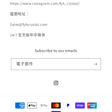
https://www.instagram.com/fyh_crystal/
電郵地址：
Sales@fyhcrystal.com
24/7 全天候年中無休
Subscribe to our emails
電子郵件
Instagram
付
款