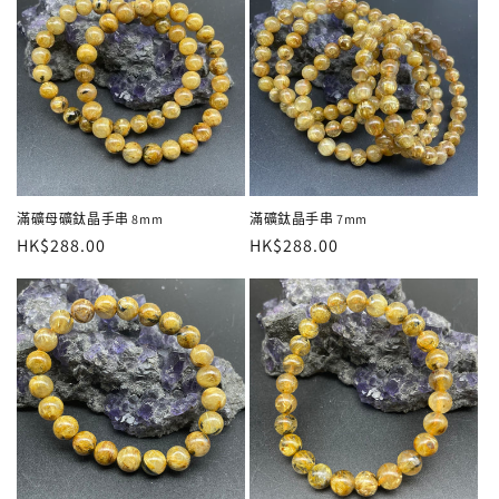
滿礦母礦鈦晶手串 8mm
滿礦鈦晶手串 7mm
定
HK$288.00
定
HK$288.00
價
價