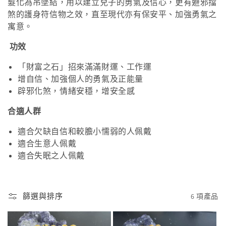
髮化為吊墜結，用以建立兒子的勇氣及信心，更有避邪擋
煞的護身符信物之效，直至現代亦有保安平、加強勇氣之
寓意。
功效
「財富之石」招來滿滿財運、工作運
增自信、加強個人的勇氣及正能量
辟邪化煞，情緒安穩，增安全感
合適人群
適合欠缺自信和較膽小懦弱的人佩戴
適合生意人佩戴
適合失眠之人佩戴
篩選與排序
6 項產品