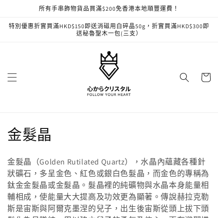
跳至內
所有手串飾物貨品買滿$200免香港本地順豐運費！
容
特別優惠折實買滿HKD$150即送消磁用白碎晶50g，折實買滿HKD$300即
送秘魯聖木一包(三支）
購
物
車
商
金髮晶
品
金髮晶（Golden Rutilated Quartz），水晶內蘊藏各種針
系
狀礦石，多呈金色、紅色或銀白色髮晶，而金色的專稱為
鈦金金髮晶或金髮晶。髮晶裡的純礦物與水晶本身能量相
列
輔相成，使能量大大提高及功效更為顯著。傳說赫拉克勒
:
斯是宙斯與阿爾克墨涅的兒子，出生後宙斯從頭上拔下頭