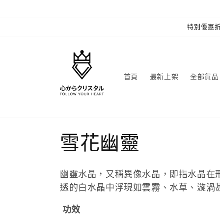
跳至內
容
特別優惠折
首頁
最新上架
全部貨品
商
雪花幽靈
品
幽靈水晶，又稱異像水晶，即指水晶在
系
透的白水晶中浮現如雲霧、水草、漩渦
功效
列