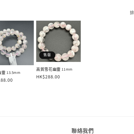
排
售罄
高質雪花幽靈 11mm
靈 13.5mm
定
HK$288.00
88.00
價
聯絡我們