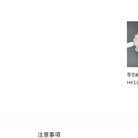
雪花幽
定
HK$1
價
注意事項