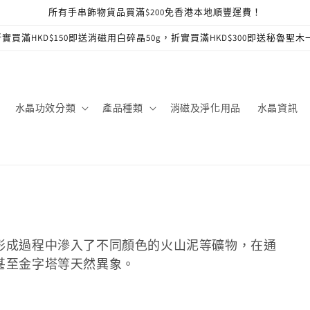
所有手串飾物貨品買滿$200免香港本地順豐運費！
實買滿HKD$150即送消磁用白碎晶50g，折實買滿HKD$300即送秘魯聖木
水晶功效分類
產品種類
消磁及淨化用品
水晶資訊
形成過程中滲入了不同顏色的火山泥等礦物，在通
甚至金字塔等天然異象。