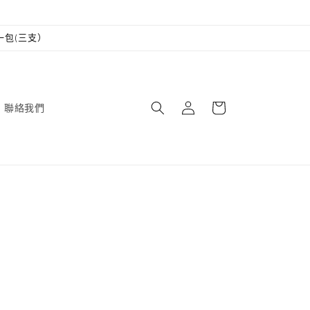
一包(三支）
購
登
物
聯絡我們
入
車