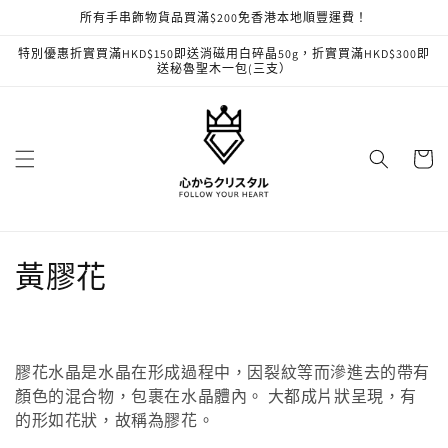
跳至內
所有手串飾物貨品買滿$200免香港本地順豐運費！
容
特別優惠折實買滿HKD$150即送消磁用白碎晶50g，折實買滿HKD$300即
送秘魯聖木一包(三支）
購
物
車
商
黃膠花
品
系
膠花水晶是水晶在形成過程中，因裂紋等而滲進去的帶有
列
顏色的混合物，包裹在水晶體內。 大都成片狀呈現，有
的形如花狀，故稱為膠花。
: