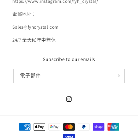
https://www.instagram.com/fyh_crystal/
電郵地址：
Sales@fyhcrystal.com
24/7 全天候年中無休
Subscribe to our emails
電子郵件
Instagram
付
款