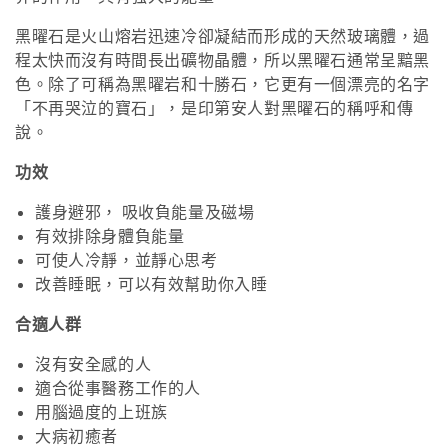
黑曜石是火山熔岩迅速冷卻凝結而形成的天然玻璃體，過
程太快而沒有時間長出礦物晶體，所以黑曜石通常呈黯黑
色。除了可稱為黑曜岩和十勝石，它更有一個漂亮的名字
「不再哭泣的寶石」，是印第安人對黑曜石的稱呼和傳
說。
功效
護身避邪，
吸收負能量及磁場
有效排除身體負能量
可使人冷靜，並靜心思考
改善睡眠，可以有效幫助你入睡
合適人群
沒有安全感的人
適合從事醫務工作
的人
用腦過度的上班族
大病初癒者