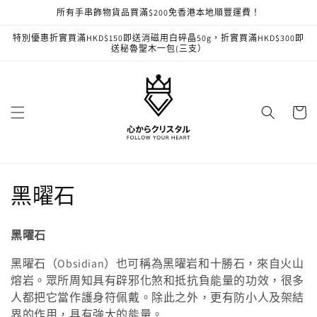
跳至內
所有手串飾物貨品買滿$200免香港本地順豐運費！
容
特別優惠折實買滿HKD$150即送消磁用白碎晶50g，折實買滿HKD$300即
送秘魯聖木一包(三支）
購
物
車
商
黑曜石
品
黑曜石
系
黑曜石（Obsidian）也可稱為黑曜岩和十勝石，來自火山
列
熔岩。眾所周知具有辟邪化煞和抵抗負能量的功效，很多
人都把它當作護身符佩戴。除此之外，更有防小人及架結
:
界的作用，具有強大的能量。