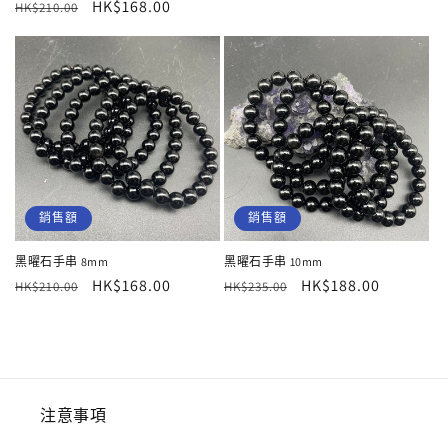
價
價
定
售
HK$168.00
HK$210.00
價
價
銷售額
銷售額
黑曜石手串 8mm
黑曜石手串 10mm
定
售
HK$168.00
定
售
HK$188.00
HK$210.00
HK$235.00
價
價
價
價
注意事項