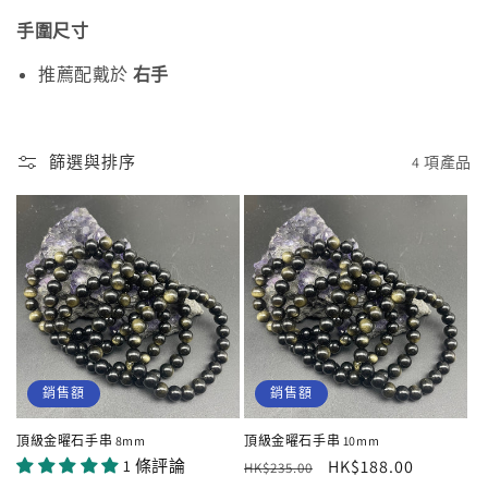
手圍尺寸
推薦配戴於
右手
篩選與排序
4 項產品
銷售額
銷售額
頂級金曜石手串 8mm
頂級金曜石手串 10mm
1 條評論
定
售
HK$188.00
HK$235.00