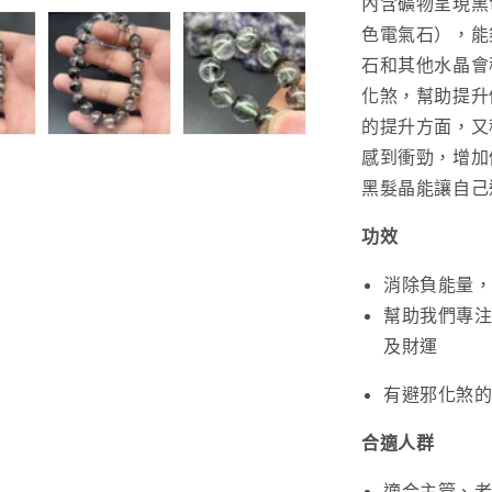
內含礦物呈現黑
共
色電氣石），能
生
石和其他水晶會
手
串
化煞，幫助提升
9.4mm
的提升方面，又
數
感到衝勁，增加
量
黑髮晶能讓自己
減
少
功效
消除負能量
幫助我們專
及財運
有避邪化煞
合適人群
適合主管、