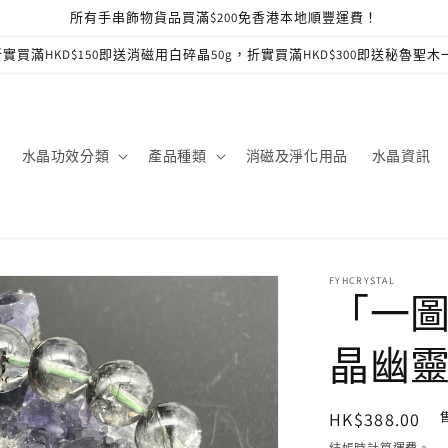
所有手串飾物貨品買滿$200免香港本地順豐運費！
實買滿HKD$150即送消磁用白碎晶50g，折實買滿HKD$300即送秘魯聖木
水晶功效分類
產品種類
消磁及淨化用品
水晶資訊
FYHCRYSTAL
「一
晶幽靈
定
HK$388.00
價