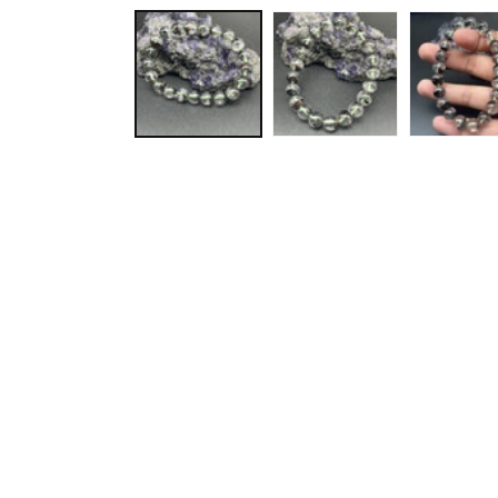
互
動
視
窗
中
開
啟
多
媒
體
檔
案
1