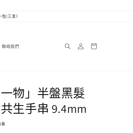
一包(三支）
購
登
物
聯絡我們
入
車
圖一物」半盤黑髮
共生手串 9.4mm
售罄