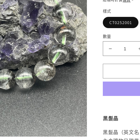
結帳時計算
運費
。
樣式
CT0252001
數量
「一
圖
一
物」
半
盤
黑
髮
晶
黑髮晶
幽
黑髮晶
（英文名：B
靈