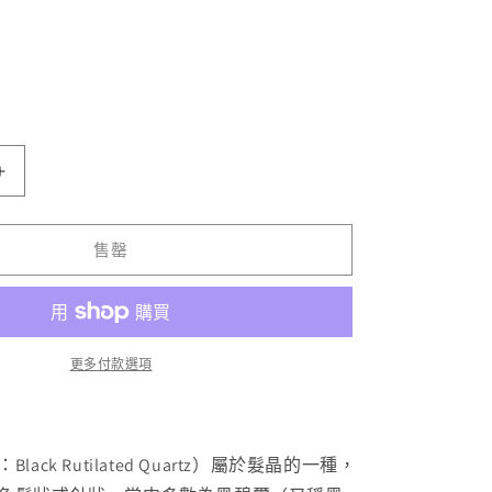
「一
圖
一
售罄
物」
半
盤
黑
更多付款選項
髮
晶
幽
lack Rutilated Quartz）屬於髮晶的一種，
靈