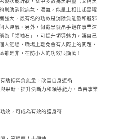
色髮狀或針狀，當中多數為黑碧璽（又稱黑
共
夠幫助消除病氣、濁氣，能量上相比起黑曜
生
稍強大，最有名的功效是消除負能量和避邪
手
串
個人運氣。另外，佩戴黑髮晶手鏈在事業運
9.4mm
稱為「領袖石」，可提升領導魅力，讓自己
數
個人氣場，職場上難免會有人際上的問題，
量
遠離是非，在防小人的功效很顯著！
增
加
，有助抵禦負能量，改善自身避禍
注與果斷，提升決斷力和領導能力，改善事業
的功效，可成為有效的護身符
老闆、管理屬人士佩戴