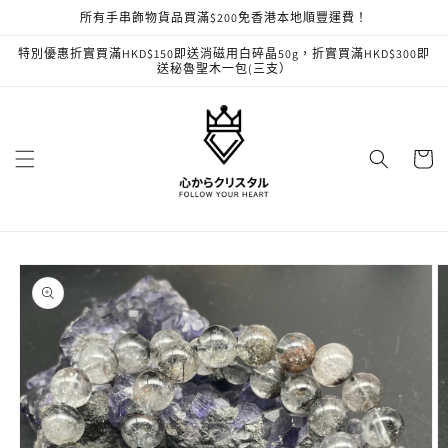
跳至內
所有手串飾物貨品買滿$200免香港本地順豐運費！
容
特別優惠折實買滿HKD$150即送消磁用白碎晶50g，折實買滿HKD$300即
送秘魯聖木一包(三支）
購
物
車
略過產
品資訊