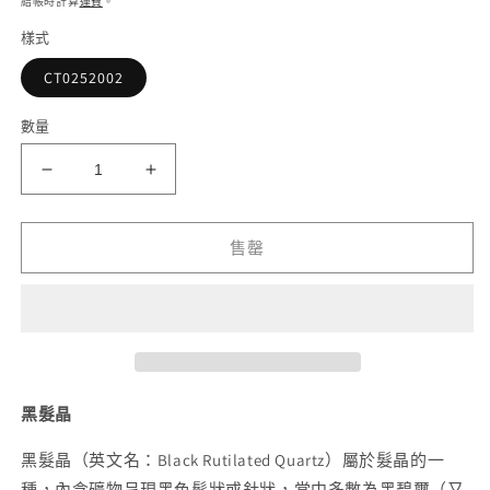
檔
結帳時計算
運費
。
案
樣式
1
2
CT0252002
數量
半
半
盤
盤
黑
黑
售罄
髮
髮
晶
晶
幽
幽
靈
靈
共
共
生
生
黑髮晶
手
手
黑髮晶
（英文名：Black Rutilated Quartz）屬於髮晶的一
串
串
種，內含礦物呈現黑色髮狀或針狀，當中多數為黑碧璽（又