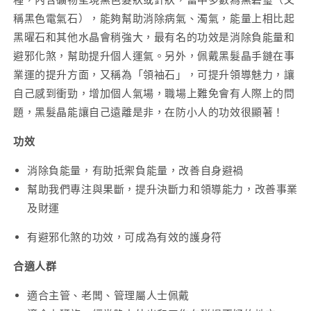
10mm
10mm
稱黑色電氣石），能夠幫助消除病氣、濁氣，能量上相比起
數
數
量
量
黑曜石和其他水晶會稍強大，最有名的功效是消除負能量和
減
增
避邪化煞，幫助提升個人運氣。另外，佩戴黑髮晶手鏈在事
少
加
業運的提升方面，又稱為「領袖石」，可提升領導魅力，讓
自己感到衝勁，增加個人氣場，職場上難免會有人際上的問
題，黑髮晶能讓自己遠離是非，在防小人的功效很顯著！
功效
消除負能量
，有助抵禦負能量，改善自身避禍
幫助我們專注與果斷，提升決斷力和領導能力，改善事業
及財運
有避邪化煞的功效，可成為有效的護身符
合適人群
適合主管、老闆、管理屬人士佩戴