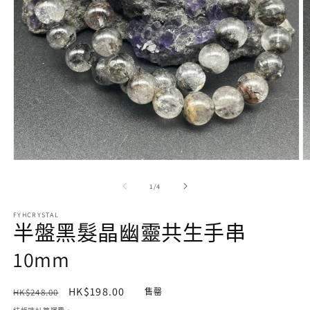
在
互
/
1
/
4
動
視
FYHCRYSTAL
窗
半盤黑髮晶幽靈共生手串
中
開
10mm
啟
多
媒
定
售
HK$198.00
HK$248.00
售罄
體
價
價