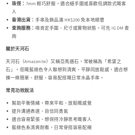
珠徑：
7mm 輕巧舒服，適合細手圍或喜歡低調款式嘅客
人
香港出貨：
手串及飾品滿 HK$200 免本地順豐
查詢服務：
唔肯定手圍、尺寸或實物狀態，可先 IG DM 查
詢
關於天河石
天河石（Amazonite）又稱亞馬遜石，常被稱為「希望之
石」。佢嘅藍綠色令人聯想到清爽、平靜同放鬆感，適合想
揀一條簡單、舒服、容易配搭嘅日常水晶手串。
常見功效說法
幫助平衡情緒，帶來平和、放鬆嘅感覺
提升溝通表達、自信同勇氣
適合容易緊張、想保持冷靜思考嘅客人
藍綠色系清爽耐看，日常穿搭容易配襯