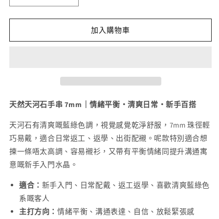
天
天
然
然
天
天
加入購物車
河
河
石
石
手
手
串
串
7mm
7mm
數
數
天然天河石手串 7mm｜情緒平衡・清爽日常・新手百搭
量
量
天河石有清爽嘅藍綠色調，視覺感覺乾淨舒服，7mm 珠徑輕
減
增
巧易戴，適合日常返工、返學、出街配襯。呢款特別適合想
少
加
揀一條唔太高調、容易襯衫，又帶有平衡情緒同提升溝通寓
意嘅新手入門水晶。
適合：
新手入門、日常配戴、返工返學、喜歡清爽藍綠色
系嘅客人
主打方向：
情緒平衡、溝通表達、自信、放鬆緊張感