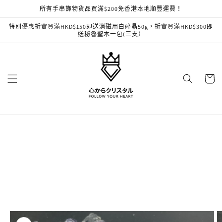
跳至內
所有手串飾物貨品買滿$200免香港本地順豐運費！
容
特別優惠折實買滿HKD$150即送消磁用白碎晶50g，折實買滿HKD$300即
送秘魯聖木一包(三支）
購
物
車
略過產
品資訊