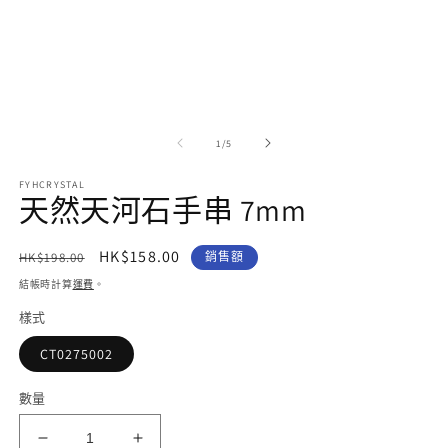
視
窗
中
開
啟
多
媒
/
1
/
5
體
檔
案
FYHCRYSTAL
天然天河石手串 7mm
1
2
定
售
HK$158.00
HK$198.00
銷售額
價
價
結帳時計算
運費
。
樣式
CT0275002
數量