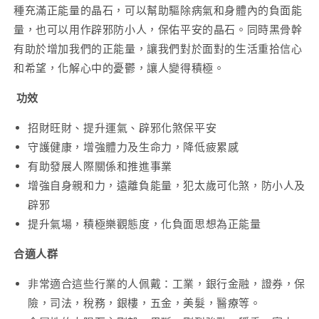
種充滿正能量的晶石，可以幫助驅除病氣和身體內的負面能
量，也可以用作辟邪防小人，保佑平安的晶石。同時黑骨幹
有助於增加我們的正能量，讓我們對於面對的生活重拾信心
和希望，化解心中的憂鬱，讓人變得積極。
功效
招財旺財、提升運氣、辟邪化煞保平安
守護健康，增強體力及生命力，降低疲累感
有助發展人際關係和推進事業
增強自身親和力，遠離負能量，犯太歲可化煞，防小人及
辟邪
提升氣場，積極樂觀態度，化負面思想為正能量
合適人群
非常適合這些行業的人佩戴：工業，銀行金融，證券，保
險，司法，稅務，銀樓，五金，美髮，醫療等。