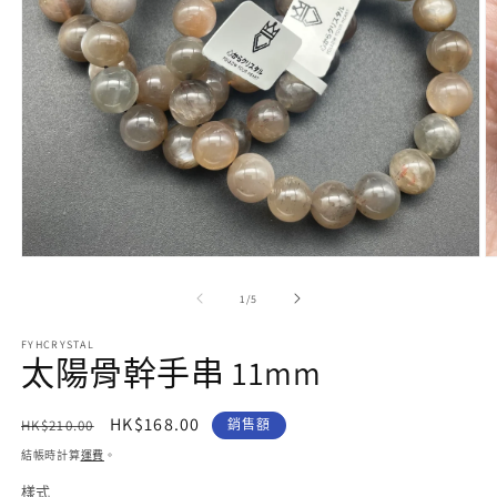
在
互
/
1
/
5
動
視
FYHCRYSTAL
窗
太陽骨幹手串 11mm
中
開
啟
定
售
HK$168.00
HK$210.00
銷售額
多
價
價
結帳時計算
運費
。
媒
體
樣式