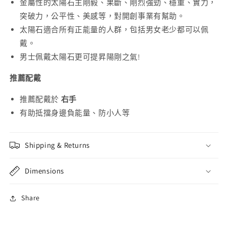
金屬性的太陽石主剛毅、果斷、剛烈強勁、穩重、實力，
突破力，公平性、美感等，對開創事業有幫助。
太陽石適合所有正能量的人群，包括男女老少都可以佩
戴。
男士佩戴太陽石更可提昇陽剛之氣!
推薦配戴
推薦配戴於
右手
有助抵擋身邊負能量、防小人等
Shipping & Returns
Dimensions
Share