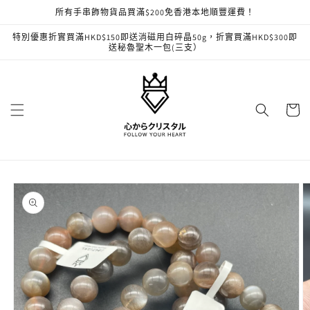
跳至內
所有手串飾物貨品買滿$200免香港本地順豐運費！
容
特別優惠折實買滿HKD$150即送消磁用白碎晶50g，折實買滿HKD$300即
送秘魯聖木一包(三支）
購
物
車
略過產
品資訊