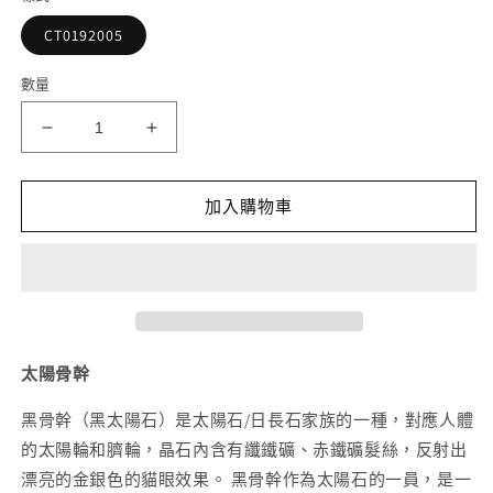
檔
案
CT0192005
1
2
數量
太
太
陽
陽
骨
骨
加入購物車
幹
幹
手
手
串
串
11mm
11mm
數
數
量
量
太陽骨幹
減
增
黑骨幹（黑太陽石）是太陽石/日長石家族的一種，對應人體
少
加
的太陽輪和臍輪，晶石內含有纖鐵礦、赤鐵礦髮絲，反射出
漂亮的金銀色的貓眼效果。 黑骨幹作為太陽石的一員，是一