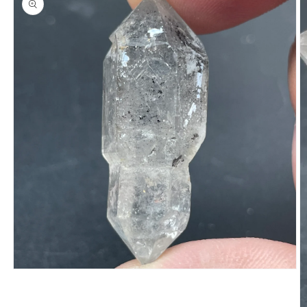
在
互
動