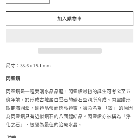
流
流
沙
沙
雲
雲
加入購物車
貴
貴
閃
閃
靈
靈
鑽
鑽
原
原
石
石
尺寸：38.6 x 15.1 mm
數
數
閃靈鑽
量
量
減
增
閃靈鑽是一種雙端水晶晶體，閃靈鑽最初的誕生可考究至五
少
加
億年前，於形成古地層白雲石的礦石空洞所育成。閃靈鑽形
態飽滿圓潤，剔透晶瑩而閃亮透徹，被命名為 「鑽」 的原因
為閃靈鑽具有近似鑽石的八面體結晶。閃靈鑽亦被稱為「淨
化之石」，被譽為最佳的治療水晶。
功效