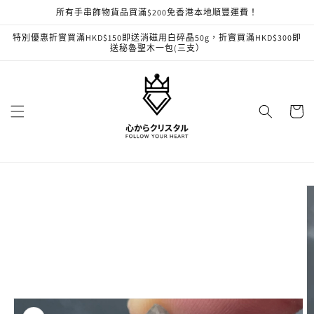
跳至內
所有手串飾物貨品買滿$200免香港本地順豐運費！
容
特別優惠折實買滿HKD$150即送消磁用白碎晶50g，折實買滿HKD$300即
送秘魯聖木一包(三支）
購
物
車
略過產
品資訊