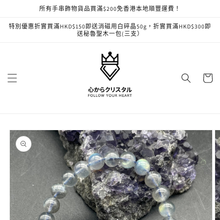
跳至內
所有手串飾物貨品買滿$200免香港本地順豐運費！
容
特別優惠折實買滿HKD$150即送消磁用白碎晶50g，折實買滿HKD$300即
送秘魯聖木一包(三支）
購
物
車
略過產
品資訊