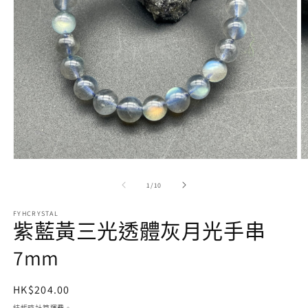
在
互
/
1
/
10
動
視
FYHCRYSTAL
窗
紫藍黃三光透體灰月光手串
中
開
7mm
啟
多
媒
定
HK$204.00
體
價