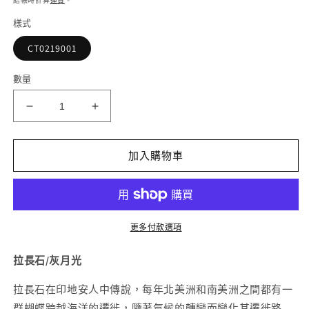
結帳時計算
運費
。
檔
案
樣式
1
2
CT0219001
數量
紫
紫
藍
藍
黃
黃
加入購物車
三
三
光
光
透
透
體
體
更多付款選項
灰
灰
月
月
拉長石/灰月光
光
光
拉長石在印地安人中傳說，每年北美洲和南美洲之間都有一
手
手
群蝴蝶跨越海洋的遷徙，隨著氣候的轉變而變化其遷徙路