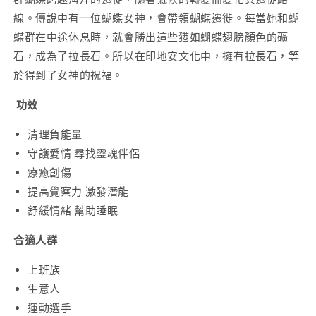
串
串
線。傳說中有一位蝴蝶女神，會帶領蝴蝶遷徙。每當她和蝴
7mm
7mm
數
數
蝶群在中途休息時，就會勝出這些猶如蝴蝶翅膀顏色的礦
量
量
石，成為了拉長石。所以在印地安文化中，擁有拉長石，等
減
增
於得到了女神的祝福。
少
加
功效
清理負能量
守護愛情 尋找靈魂伴侶
療癒創傷
提高覺察力 激發潛能
舒緩情緒 幫助睡眠
合適人群
上班族
生意人
運動選手