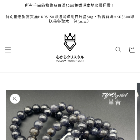
跳至內
所有手串飾物貨品買滿$200免香港本地順豐運費！
容
特別優惠折實買滿HKD$150即送消磁用白碎晶50g，折實買滿HKD$300即
送秘魯聖木一包(三支）
購
物
車
略過產
品資訊