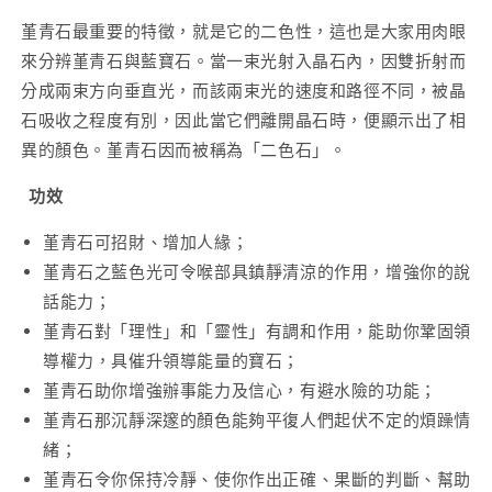
堇青石最重要的特徵，就是它的二色性，這也是大家用肉眼
來分辨堇青石與藍寶石。當一束光射入晶石內，因雙折射而
分成兩束方向垂直光，而該兩束光的速度和路徑不同，被晶
石吸收之程度有別，因此當它們離開晶石時，便顯示出了相
異的顏色。堇青石因而被稱為「二色石」。
功效
堇青石可招財、增加人緣；
堇青石之藍色光可令喉部具鎮靜清涼的作用，增強你的說
話能力；
堇青石對「理性」和「靈性」有調和作用，能助你鞏固領
導權力，具催升領導能量的寶石；
堇青石助你增強辦事能力及信心，有避水險的功能；
堇青石那沉靜深邃的顏色能夠平復人們起伏不定的煩躁情
緒；
堇青石令你保持冷靜、使你作出正確、果斷的判斷、幫助