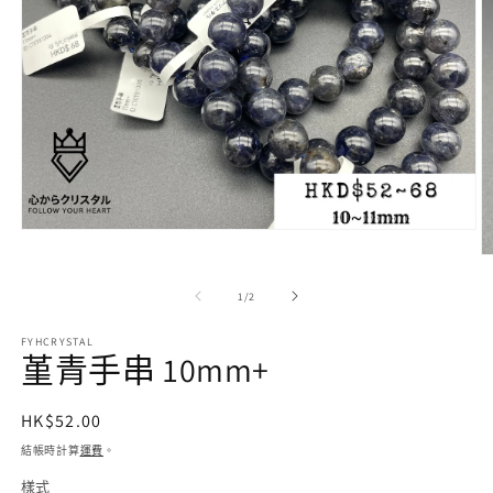
在
互
動
/
1
/
2
視
窗
FYHCRYSTAL
中
堇青手串 10mm+
開
啟
多
定
HK$52.00
媒
價
體
結帳時計算
運費
。
檔
樣式
案