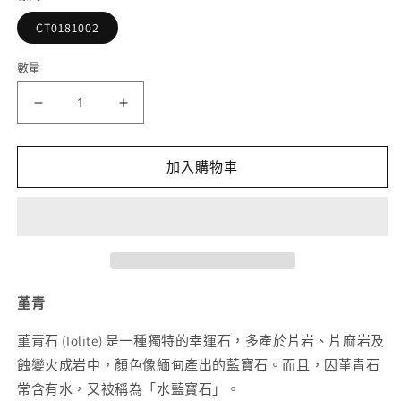
1
CT0181002
2
數量
堇
堇
青
青
手
手
加入購物車
串
串
10mm+
10mm+
數
數
量
量
減
增
少
加
堇青
堇青石 (Iolite) 是一種獨特的幸運石，多產於片岩、片麻岩及
蝕變火成岩中，顏色像緬甸產出的藍寶石。而且，因堇青石
常含有水，又被稱為「水藍寶石」。