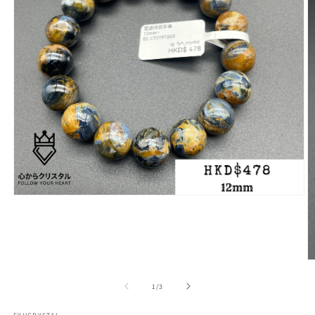
在
互
動
視
窗
中
開
/
1
/
3
啟
多