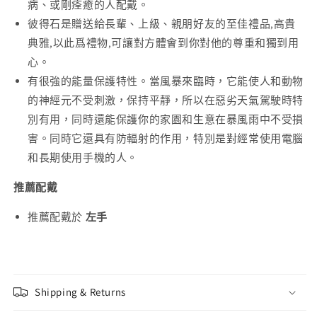
病、或剛痊癒的人配戴。
彼得石是贈送給長輩、上級、親朋好友的至佳禮品,高貴
典雅,以此爲禮物,可讓對方體會到你對他的尊重和獨到用
心。
有很強的能量保護特性。當風暴來臨時，它能使人和動物
的神經元不受刺激，保持平靜，所以在惡劣天氣駕駛時特
別有用，同時還能保護你的家園和生意在暴風雨中不受損
害。同時它還具有防輻射的作用，特別是對經常使用電腦
和長期使用手機的人。
推薦配戴
推薦配戴於
左手
Shipping & Returns