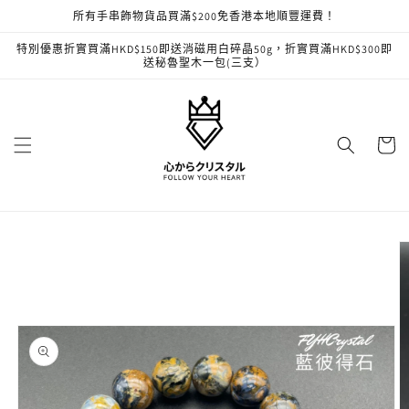
跳至內
所有手串飾物貨品買滿$200免香港本地順豐運費！
容
特別優惠折實買滿HKD$150即送消磁用白碎晶50g，折實買滿HKD$300即
送秘魯聖木一包(三支）
購
物
車
略過產
品資訊