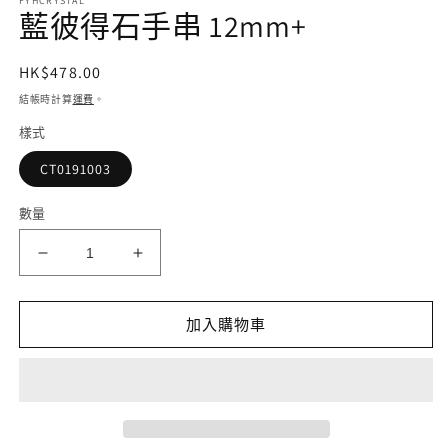
FYHCRYSTAL
媒
藍彼得石手串 12mm+
體
檔
案
定
HK$478.00
1
價
結帳時計算
運費
。
樣式
CT0191003
2
數量
藍
藍
彼
彼
得
得
加入購物車
石
石
手
手
串
串
12mm+
12mm+
數
數