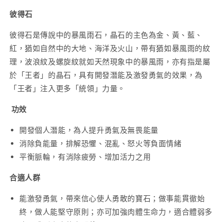
量
量
彼得石
減
增
彼得石是傳說中的暴風雨石，晶石的主色為金、黃、藍、
少
加
紅，猶如自然中的大地、海洋及火山，帶有猶如暴風雨的紋
理，波浪紋及螺旋紋就如天然現象中的暴風雨，亦有指是屬
於「王者」的晶石，具有開發潛能及激發勇氣的效果，為
「王者」注入更多「統領」力量。
功效
開發個人潛能，為人提升勇氣及無畏能量
消除負能量，排解恐懼、混亂、怒火等負面情緒
平衡脈輪，有消除疲勞、增加活力之用
合適人群
能激發勇氣，帶來信心使人勇敢的寶石；做事能貫徹始
終，做人能堅守原則；亦可加強肉體生命力，適合體弱多