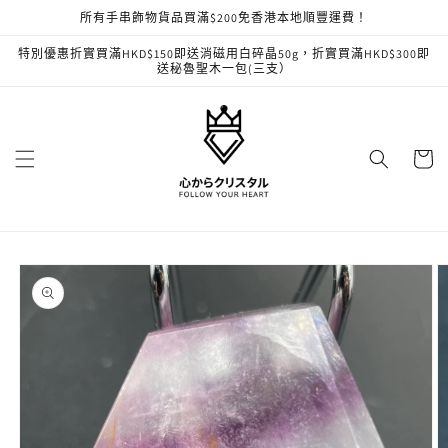
跳至內
所有手串飾物貨品買滿$200免香港本地順豐運費！
容
特別優惠折實買滿HKD$150即送消磁用白碎晶50g，折實買滿HKD$300即
送秘魯聖木一包(三支）
購
物
車
略過產
品資訊