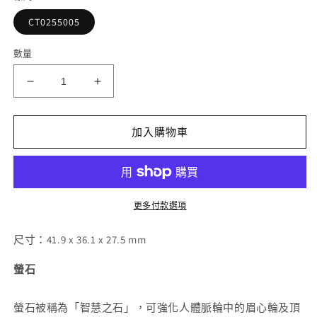
檔
案
CT0255005
1
2
數量
螢
螢
石
石
切
切
加入購物車
面
面
擺
擺
件
件
數
數
更多付款選項
量
量
減
增
尺寸：41.9 x 36.1 x 27.5 mm
少
加
螢石
螢石被稱為「智慧之石」，可強化人體脈輪中的眉心輪及頂