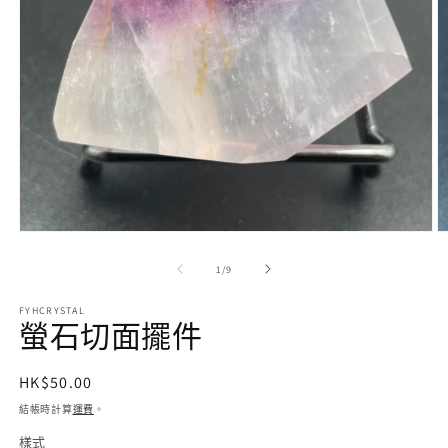
在
互
/
1
/
9
動
視
FYHCRYSTAL
窗
螢石切面擺件
中
開
啟
定
HK$50.00
多
價
結帳時計算
運費
。
媒
體
樣式