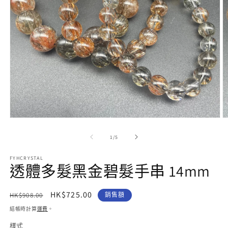
在
互
/
1
/
5
動
視
FYHCRYSTAL
窗
透體多髮黑金碧髮手串 14mm
中
開
啟
定
售
HK$725.00
HK$908.00
銷售額
多
價
價
結帳時計算
運費
。
媒
體
樣式