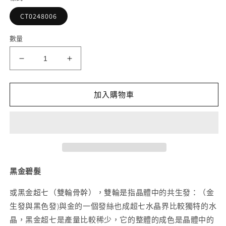
檔
案
CT0248006
1
2
數量
透
透
體
體
多
多
加入購物車
髮
髮
黑
黑
金
金
碧
碧
髮
髮
手
手
黑金碧髮
串
串
或黑金超七（雙輪骨幹），雙輪是指晶體中的共生發：（金
14mm
14mm
生發與黑色發)與金的一個發絲也成超七水晶界比較獨特的水
數
數
晶，黑金超七是產量比較稀少，它的整體的成色是晶體中的
量
量