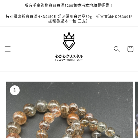
跳至內
所有手串飾物貨品買滿$200免香港本地順豐運費！
容
特別優惠折實買滿HKD$150即送消磁用白碎晶50g，折實買滿HKD$300即
送秘魯聖木一包(三支）
購
物
車
略過產
品資訊