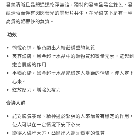
減
增
發絲清晰且晶體通透乾淨無雜，獨特的發絲呈黑金雙色，發
少
加
絲清晰而伴有閃閃發光的雲母片共生，在光線底下是有一種
高貴的輕奢侈的氣質。
功效
愉悅心情，能凸顯出人端莊穩重的氣質
美容護膚，黑金超七水晶中的礦物質和微量元素，能起到
嫩白肌膚的作用
平穩心緒，黑金超七水晶能穩定人暴躁的情緒，使人定下
心來。
釋放壓力，增強免疫力
合適人群
能對脾氣暴躁、精神過於緊張的人來講皆有穩定的作用，
使人可以在一定情況下安下心來
顯得人優雅大方，凸顯出人端莊穩重的氣質