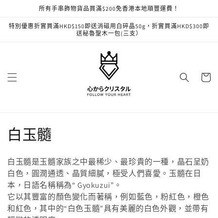
跳至內
所有手串飾物貨品買滿$200免香港本地順豐運費！
容
特別優惠折實買滿HKD$150即送消磁用白碎晶50g，折實買滿HKD$300即
送秘魯聖木一包(三支）
購
物
車
商
白玉髓
品
白玉髓是玉髓家族之中最稀少、最珍貴的一種，晶石呈奶
系
白色，圓潤通透、晶質細膩，極受人們喜愛。
玉髓在日
本，日語名稱稱為“ Gyokuzui”。
列
它以其豐富的顏色變化而著稱，例​​如藍色，粉紅色，橙色
:
和紅色，其中的“白色玉髓”具有美麗的白色外觀，並帶有