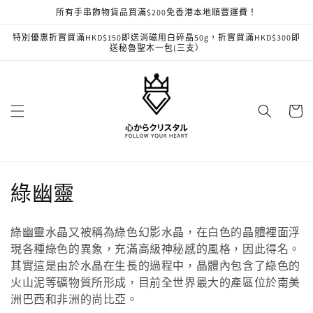
跳至內
所有手串飾物貨品買滿$200免香港本地順豐運費！
容
特別優惠折實買滿HKD$150即送消磁用白碎晶50g，折實買滿HKD$300即
送秘魯聖木一包(三支）
購
物
車
商
綠幽靈
品
綠幽靈水晶又被稱為綠色幻影水晶，在白色的晶體裡面浮
系
現各種綠色的異象，充滿高級神秘感的風格，因此得名。
其實這是由於水晶在生長的過程中，晶體內包含了綠色的
列
火山泥等礦物質所形成，目前全世界最大的產區位於南美
:
洲巴西和非洲的尚比亞。