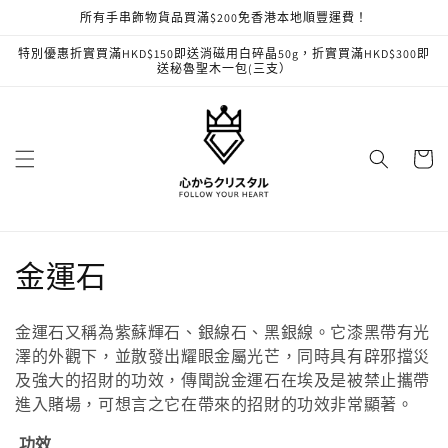
跳至內
所有手串飾物貨品買滿$200免香港本地順豐運費！
容
特別優惠折實買滿HKD$150即送消磁用白碎晶50g，折實買滿HKD$300即
送秘魯聖木一包(三支）
購
物
車
商
金運石
品
金運石又稱為紫蘇輝石、銀線石、黑銀線。它漆黑帶有光
系
澤的外觀下，並散發出耀眼金屬光芒，同時具有辟邪擋災
及強大的招財的功效，傳聞說金運石在埃及是被禁止攜帶
列
進入賭場，可想言之它在帶來的招財的功效非常顯著。
:
功效