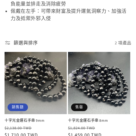
負能量並排走及消除疲勞
佩戴在左手：可帶來財富及提升運氣洞察力、加強活
力及抵禦外邪入侵
篩選與排序
2 項產品
銷售額
售罄
十字光金運石手串 9mm
十字光金運石手串 8mm
定
售
定
售
$2,138.00 TWD
$1,824.00 TWD
價
$1,710.00 TWD
價
價
$1,459.00 TWD
價