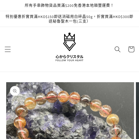
跳至內
所有手串飾物貨品買滿$200免香港本地順豐運費！
容
特別優惠折實買滿HKD$150即送消磁用白碎晶50g，折實買滿HKD$300即
送秘魯聖木一包(三支）
購
物
車
略過產
品資訊