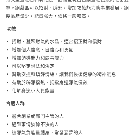
手
手
絲。銅髮晶可以招財、辟邪，增加領袖能力助事業發展。銅
串
串
8.5mm
8.5mm
髮晶產量少，能量強大，價格一般較高。
數
數
功效
量
量
減
增
招財、凝聚財氣的水晶，適合招正財和偏財
少
加
增加個人信念、自信心和勇氣
增加領導能力和處事魄力
可以堅定想法和決定
幫助安撫和鎮靜情緒，讓我們恢復健康的精神氣息
有助於辟邪擋煞，抵擋身邊邪氣侵蝕
化解身邊小人負能量
合適人群
適合創業或部門主管的人
遇到事情猶豫不決的人
被邪氣負能量纏身，常發惡夢的人