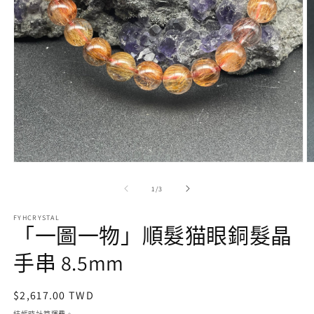
在
互
/
1
/
3
動
視
FYHCRYSTAL
窗
「一圖一物」順髮猫眼銅髮晶
中
開
手串 8.5mm
啟
多
媒
定
$2,617.00 TWD
體
價