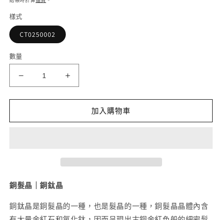
結帳時計算
運費
。
檔
案
樣式
1
2
CT0250002
數量
「一
「一
圖
圖
一
一
加入購物車
物」
物」
順
順
髮
髮
猫
猫
眼
眼
銅
銅
銅髮晶｜銅鈦晶
髮
髮
銅鈦晶是銅髮晶的一種，也是髮晶的一種，銅髮晶晶體內含
晶
晶
有大量金紅石和氧化鈦，因而呈現出古銅金紅色般的細密髮