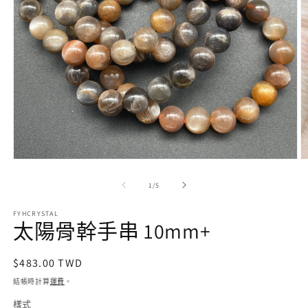
在
互
/
1
/
5
動
視
FYHCRYSTAL
窗
太陽骨幹手串 10mm+
中
開
啟
定
$483.00 TWD
多
價
結帳時計算
運費
。
媒
體
樣式