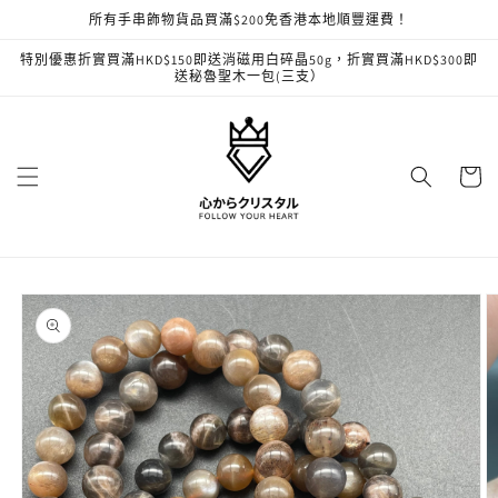
跳至內
所有手串飾物貨品買滿$200免香港本地順豐運費！
容
特別優惠折實買滿HKD$150即送消磁用白碎晶50g，折實買滿HKD$300即
送秘魯聖木一包(三支）
購
物
車
略過產
品資訊