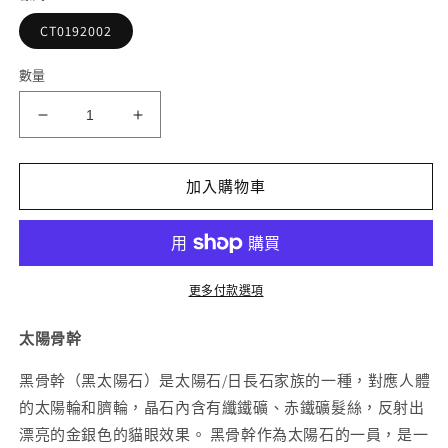
檔
案
CT0192002
1
2
數量
太
太
陽
陽
骨
骨
加入購物車
幹
幹
手
手
串
串
10mm+
10mm+
更多付款選項
數
數
量
量
太陽骨幹
減
增
黑骨幹（黑太陽石）是太陽石/日長石家族的一種，對應人體
少
加
的太陽輪和臍輪，晶石內含有纖鐵礦、赤鐵礦髮絲，反射出
漂亮的金銀色的貓眼效果。 黑骨幹作為太陽石的一員，是一