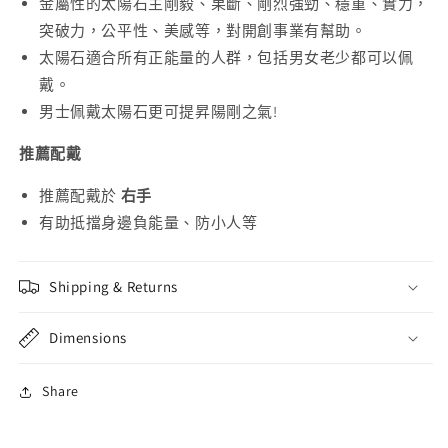
金屬性的太陽石主剛毅、果斷、剛烈強勁、穩重、實力，
突破力，公平性、美感等，對開創事業有幫助。
太陽石適合所有正能量的人群，包括男女老少都可以佩
戴。
男士佩戴太陽石更可提昇陽剛之氣!
推薦配戴
推薦配戴於
右手
有助抵擋身邊負能量、防小人等
Shipping & Returns
Dimensions
Share