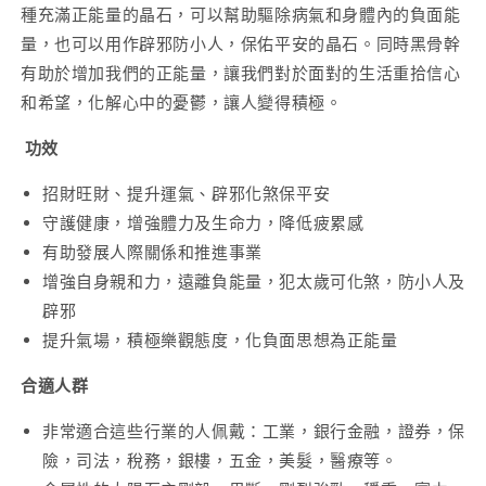
種充滿正能量的晶石，可以幫助驅除病氣和身體內的負面能
量，也可以用作辟邪防小人，保佑平安的晶石。同時黑骨幹
有助於增加我們的正能量，讓我們對於面對的生活重拾信心
和希望，化解心中的憂鬱，讓人變得積極。
功效
招財旺財、提升運氣、辟邪化煞保平安
守護健康，增強體力及生命力，降低疲累感
有助發展人際關係和推進事業
增強自身親和力，遠離負能量，犯太歲可化煞，防小人及
辟邪
提升氣場，積極樂觀態度，化負面思想為正能量
合適人群
非常適合這些行業的人佩戴：工業，銀行金融，證券，保
險，司法，稅務，銀樓，五金，美髮，醫療等。