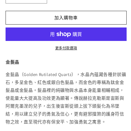
滿
滿
礦
礦
鈦
鈦
加入購物車
晶
晶
手
手
串
串
7mm
7mm
更多付款選項
數
數
量
量
金髮晶
減
增
金髮晶（Golden Rutilated Quartz），水晶內蘊藏各種針狀礦
少
加
石，多呈金色、紅色或銀白色髮晶，而金色的專稱為鈦金金
髮晶或金髮晶。髮晶裡的純礦物與水晶本身能量相輔相成，
使能量大大提高及功效更為顯著。傳說赫拉克勒斯是宙斯與
阿爾克墨涅的兒子，出生後宙斯從頭上拔下頭髮化為吊墜
結，用以建立兒子的勇氣及信心，更有避邪擋煞的護身符信
物之效，直至現代亦有保安平、加強勇氣之寓意。