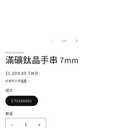
視
窗
中
開
啟
多
媒
/
1
/
9
體
檔
案
FYHCRYSTAL
滿礦鈦晶手串 7mm
1
2
定
$1,209.00 TWD
價
結帳時計算
運費
。
樣式
CT0266001
數量