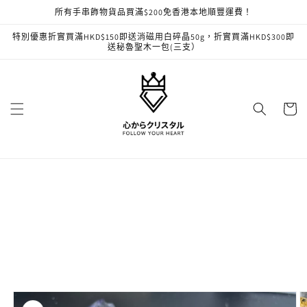
跳至內
所有手串飾物貨品買滿$200免香港本地順豐運費！
容
特別優惠折實買滿HKD$150即送消磁用白碎晶50g，折實買滿HKD$300即
送秘魯聖木一包(三支）
購
物
車
略過產
品資訊