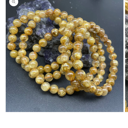
在
互
動