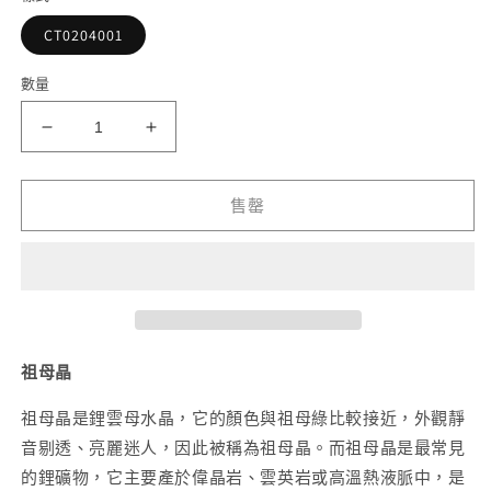
檔
案
CT0204001
1
2
數量
祖
祖
母
母
晶
晶
售罄
手
手
串
串
10mm
10mm
數
數
量
量
減
增
祖母晶
少
加
祖母晶是鋰雲母水晶，它的顏色與祖母綠比較接近，外觀靜
音剔透、亮麗迷人，因此被稱為祖母晶。而祖母晶是最常見
的鋰礦物，它主要產於偉晶岩、雲英岩或高溫熱液脈中，是