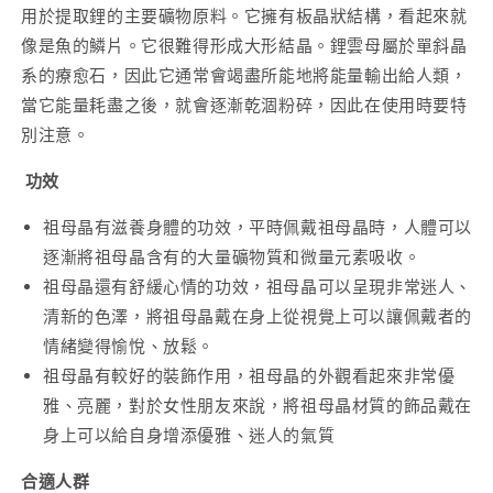
用於提取鋰的主要礦物原料。它擁有板晶狀結構，看起來就
像是魚的鱗片。它很難得形成大形結晶。鋰雲母屬於單斜晶
系的療愈石，因此它通常會竭盡所能地將能量輸出給人類，
當它能量耗盡之後，就會逐漸乾涸粉碎，因此在使用時要特
別注意。
功效
祖母晶有滋養身體的功效，平時佩戴祖母晶時，人體可以
逐漸將祖母晶含有的大量礦物質和微量元素吸收。
祖母晶還有舒緩心情的功效，祖母晶可以呈現非常迷人、
清新的色澤，將祖母晶戴在身上從視覺上可以讓佩戴者的
情緒變得愉悅、放鬆。
祖母晶有較好的裝飾作用，祖母晶的外觀看起來非常優
雅、亮麗，對於女性朋友來說，將祖母晶材質的飾品戴在
身上可以給自身增添優雅、迷人的氣質
合適人群