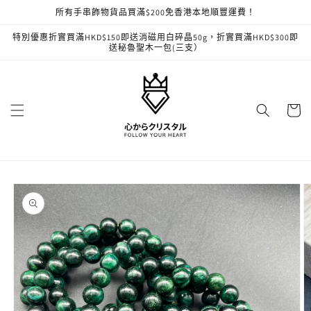
跳至內
所有手串飾物貨品買滿$200免香港本地順豐運費！
容
特別優惠折實買滿HKD$150即送消磁用白碎晶50g，折實買滿HKD$300即
送秘魯聖木一包(三支）
購
物
車
略過產
品資訊