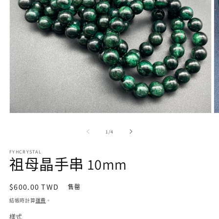
在
互
/
1
/
4
動
視
FYHCRYSTAL
窗
祖母晶手串 10mm
中
開
啟
定
$600.00 TWD
售罄
多
價
結帳時計算
運費
。
媒
體
樣式