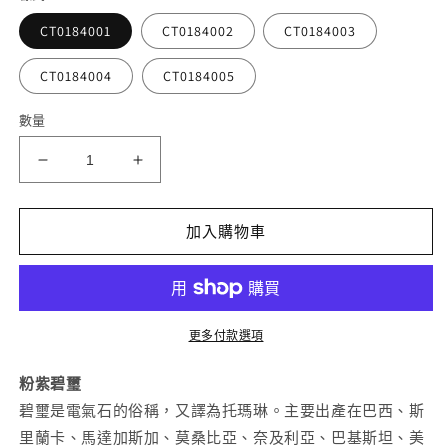
檔
案
CT0184001
CT0184002
CT0184003
1
2
CT0184004
CT0184005
數量
粉
粉
紫
紫
碧
碧
加入購物車
璽
璽
10.5mm
10.5mm
＋
＋
數
數
更多付款選項
量
量
減
增
粉紫碧璽
少
加
碧璽是電氣石的俗稱，又譯為托瑪琳。主要出產在巴西、斯
里蘭卡、馬達加斯加、莫桑比亞、奈及利亞、巴基斯坦、美