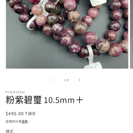
在
互
/
1
/
8
動
視
FYHCRYSTAL
窗
粉紫碧璽 10.5mm＋
中
開
啟
定
$495.00 TWD
多
價
結帳時計算
運費
。
媒
體
樣式