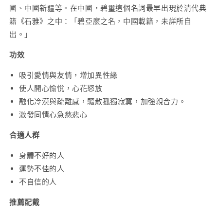
國、中國新疆等。在中國，碧璽這個名詞最早出現於清代典
籍《石雅》之中：「碧亞麼之名，中國載籍，未詳所自
出。」
功效
吸引愛情與友情，增加異性緣
使人開心愉悅，心花怒放
融化冷漠與疏離感，驅散孤獨寂寞，加強親合力。
激發同情心急慈悲心
合適人群
身體不好的人
運勢不佳的人
不自信的人
推薦配戴