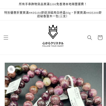
跳至內
所有手串飾物貨品買滿$200免香港本地順豐運費！
容
特別優惠折實買滿HKD$150即送消磁用白碎晶50g，折實買滿HKD$300即
送秘魯聖木一包(三支）
購
物
車
略過產
品資訊