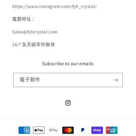
https://www.instagram.com/fyh_crystal/
電郵地址：
Sales@fyhcrystal.com
24/7 全天候年中無休
Subscribe to our emails
電子郵件
Instagram
付
款