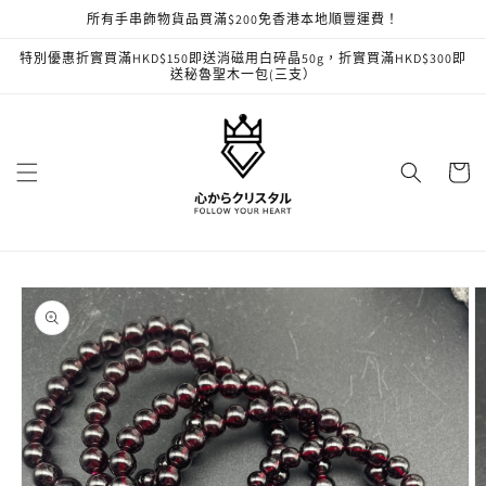
跳至內
所有手串飾物貨品買滿$200免香港本地順豐運費！
容
特別優惠折實買滿HKD$150即送消磁用白碎晶50g，折實買滿HKD$300即
送秘魯聖木一包(三支）
購
物
車
略過產
品資訊