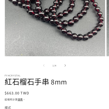
在
互
/
1
/
4
動
視
FYHCRYSTAL
窗
紅石榴石手串 8mm
中
開
啟
定
$663.00 TWD
多
價
結帳時計算
運費
。
媒
體
樣式