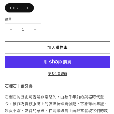
檔
案
CT0255001
1
2
數量
紅
紅
石
石
榴
榴
加入購物車
石
石
手
手
串
串
8mm
8mm
更多付款選項
數
數
量
量
石榴石｜紫牙烏
減
增
石榴石的歷史可說是非常悠久，
由數千年前的銅器時代至
少
加
今，被作為貴族服飾上的裝飾及珠寶佩戴，
它象徵著忠誠、
忠貞不渝、友愛的意思，在高級珠寶上面經常發現它們的蹤