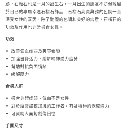
跡，石榴石也
是一月的誕生石，
一月出生的朋友不妨佩戴屬
於自己的專屬幸運石榴石飾品。
石榴石高貴典雅的色調一直
深受女性的喜愛，
除了艷麗的色調和美好的
寓意，石榴石的
功效及作用也非常適合女性
。
功效
改善氣血虛弱及美容養顏
加強自身活力，緩解精神體力疲勞
幫助對抗負面情緒
緩解壓力
合適人群
適合身體虛
弱、氣血不足
女性
對於經常熬夜加班的工作者，有著積極的恢復體力
可幫助人面對創傷回憶
手圍尺寸