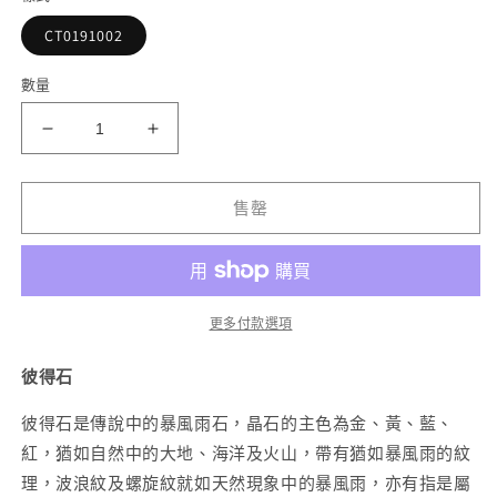
1
CT0191002
2
數量
藍
藍
彼
彼
得
得
售罄
石
石
手
手
串
串
11mm
11mm
更多付款選項
數
數
量
量
彼得石
減
增
彼得石是傳說中的暴風雨石，晶石的主色為金、黃、藍、
少
加
紅，猶如自然中的大地、海洋及火山，帶有猶如暴風雨的紋
理，波浪紋及螺旋紋就如天然現象中的暴風雨，亦有指是屬