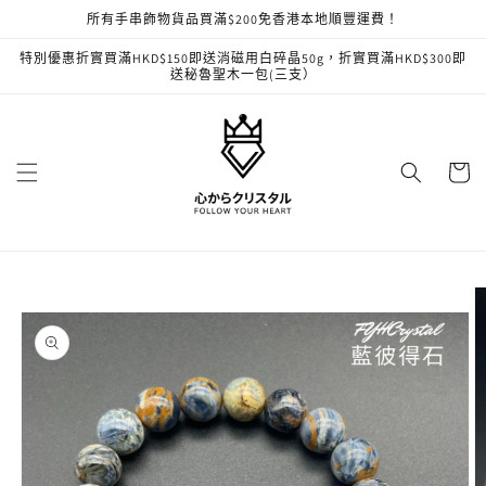
跳至內
所有手串飾物貨品買滿$200免香港本地順豐運費！
容
特別優惠折實買滿HKD$150即送消磁用白碎晶50g，折實買滿HKD$300即
送秘魯聖木一包(三支）
購
物
車
略過產
品資訊