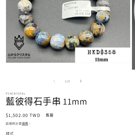
在
互
動
/
1
/
3
視
窗
FYHCRYSTAL
中
藍彼得石手串 11mm
開
啟
多
定
$1,502.00 TWD
售罄
媒
價
體
結帳時計算
運費
。
檔
樣式
案