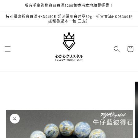
跳至內
所有手串飾物貨品買滿$200免香港本地順豐運費！
容
特別優惠折實買滿HKD$150即送消磁用白碎晶50g，折實買滿HKD$300即
送秘魯聖木一包(三支）
購
物
車
略過產
品資訊