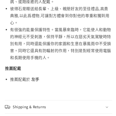
病、或剛痊癒的人配戴。
彼得石是贈送給長輩、上級、親朋好友的至佳禮品,高貴
典雅,以此爲禮物,可讓對方體會到你對他的尊重和獨到用
心。
有很強的能量保護特性。當風暴來臨時，它能使人和動物
的神經元不受刺激，保持平靜，所以在惡劣天氣駕駛時特
別有用，同時還能保護你的家園和生意在暴風雨中不受損
害。同時它還具有防輻射的作用，特別是對經常使用電腦
和長期使用手機的人。
推薦配戴
推薦配戴於
左手
Shipping & Returns