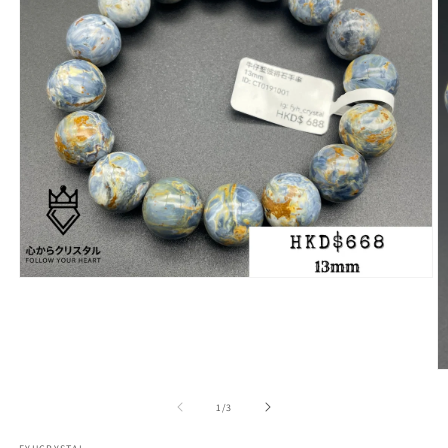
在
互
動
視
窗
中
開
/
1
/
3
啟
多