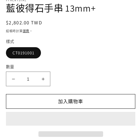
FYHCRYSTAL
媒
藍彼得石手串 13mm+
體
檔
案
定
$2,802.00 TWD
1
價
結帳時計算
運費
。
樣式
CT0191001
2
數量
藍
藍
彼
彼
得
得
加入購物車
石
石
手
手
串
串
13mm+
13mm+
數
數