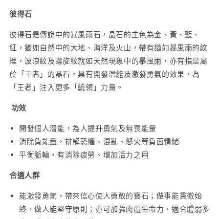
量
量
彼得石
減
增
彼得石是傳說中的暴風雨石，晶石的主色為金、黃、藍、
少
加
紅，猶如自然中的大地、海洋及火山，帶有猶如暴風雨的紋
理，波浪紋及螺旋紋就如天然現象中的暴風雨，亦有指是屬
於「王者」的晶石，具有開發潛能及激發勇氣的效果，為
「王者」注入更多「統領」力量。
功效
開發個人潛能，為人提升勇氣及無畏能量
消除負能量，排解恐懼、混亂、怒火等負面情緒
平衡脈輪，有消除疲勞、增加活力之用
合適人群
能激發勇氣，帶來信心使人勇敢的寶石；做事能貫徹始
終，做人能堅守原則；亦可加強肉體生命力，適合體弱多