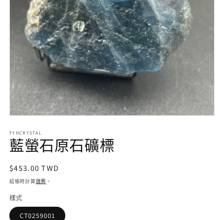
在
互
FYHCRYSTAL
動
藍螢石原石礦標
視
窗
定
$453.00 TWD
中
開
價
結帳時計算
運費
。
啟
多
樣式
媒
體
CT0259001