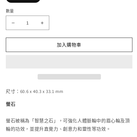
檔
案
數量
1
藍
藍
螢
螢
石
石
加入購物車
原
原
石
石
礦
礦
標
標
數
數
量
量
尺寸：60.6 x 40.3 x 33.1 mm
減
增
螢石
少
加
螢石被稱為「智慧之石」，可強化人體脈輪中的眉心輪及頂
輪的功效，並提升直覺力、創意力和靈性等功效。