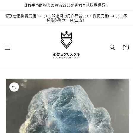
跳至內
所有手串飾物貨品買滿$200免香港本地順豐運費！
容
特別優惠折實買滿HKD$150即送消磁用白碎晶50g，折實買滿HKD$300即
送秘魯聖木一包(三支）
購
物
車
略過產
品資訊