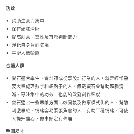
功效
幫助注意力集中
保持頭腦清晰
提高創意、靈性及直覺判斷能力
淨化自身負面氣場
平衡人體輪脈
合適人群
螢石適合學生、會計師或從事設計行業的人，就是經常需
要大量處理數字和想點子的人，佩戴螢石會幫助頭腦清
晰、專注集中的功效，也能夠啟發創作靈感。
螢石適合一些思維方面比較固執及做事模式化的人，幫助
刺激思維，情緒容易緊張焦慮的人，有助平穩情緒，可使
人提升信心，做事鎮定有條理。
手圍尺寸