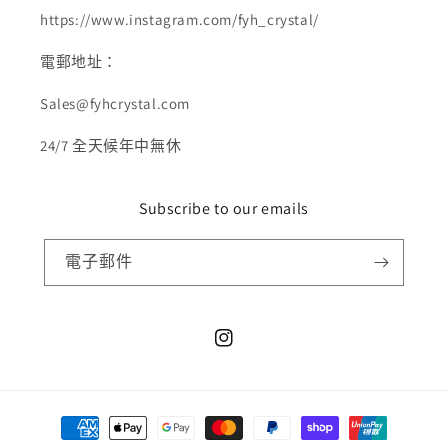
https://www.instagram.com/fyh_crystal/
電郵地址：
Sales@fyhcrystal.com
24/7 全天候年中無休
Subscribe to our emails
電子郵件
Instagram
付
款