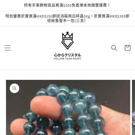
跳至內
所有手串飾物貨品買滿$200免香港本地順豐運費！
容
特別優惠折實買滿HKD$150即送消磁用白碎晶50g，折實買滿HKD$300即
送秘魯聖木一包(三支）
購
物
車
略過產
品資訊