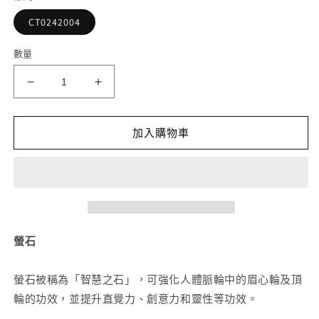
檔
案
CT0242004
1
2
數量
藍
藍
螢
螢
石
石
加入購物車
手
手
串
串
11mm
11mm
數
數
量
量
減
增
螢石
少
加
螢石被稱為「智慧之石」，可強化人體脈輪中的眉心輪及頂
輪的功效，並提升直覺力、創意力和靈性等功效。