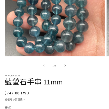
在
互
/
1
/
5
動
視
FYHCRYSTAL
窗
藍螢石手串 11mm
中
開
啟
定
$747.00 TWD
多
價
結帳時計算
運費
。
媒
體
樣式