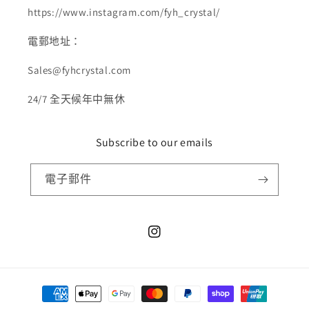
https://www.instagram.com/fyh_crystal/
電郵地址：
Sales@fyhcrystal.com
24/7 全天候年中無休
Subscribe to our emails
電子郵件
Instagram
付
款