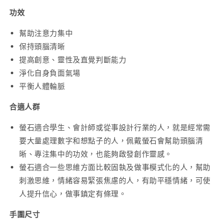
功效
幫助注意力集中
保持頭腦清晰
提高創意、靈性及直覺判斷能力
淨化自身負面氣場
平衡人體輪脈
合適人群
螢石適合學生、會計師或從事設計行業的人，就是經常需
要大量處理數字和想點子的人，佩戴螢石會幫助頭腦清
晰、專注集中的功效，也能夠啟發創作靈感。
螢石適合一些思維方面比較固執及做事模式化的人，幫助
刺激思維，情緒容易緊張焦慮的人，有助平穩情緒，可使
人提升信心，做事鎮定有條理。
手圍尺寸