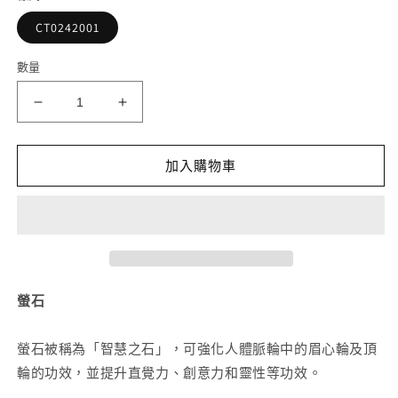
檔
案
CT0242001
1
2
數量
藍
藍
螢
螢
石
石
加入購物車
手
手
串
串
8mm
8mm
數
數
量
量
減
增
螢石
少
加
螢石被稱為「智慧之石」，可強化人體脈輪中的眉心輪及頂
輪的功效，並提升直覺力、創意力和靈性等功效。