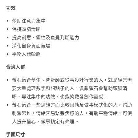
功效
幫助注意力集中
保持頭腦清晰
提高創意、靈性及直覺判斷能力
淨化自身負面氣場
平衡人體輪脈
合適人群
螢石適合學生、會計師或從事設計行業的人，就是經常需
要大量處理數字和想點子的人，佩戴螢石會幫助頭腦清
晰、專注集中的功效，也能夠啟發創作靈感。
螢石適合一些思維方面比較固執及做事模式化的人，幫助
刺激思維，情緒容易緊張焦慮的人，有助平穩情緒，可使
人提升信心，做事鎮定有條理。
手圍尺寸