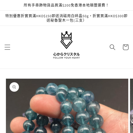
跳至內
所有手串飾物貨品買滿$200免香港本地順豐運費！
容
特別優惠折實買滿HKD$150即送消磁用白碎晶50g，折實買滿HKD$300即
送秘魯聖木一包(三支）
購
物
車
略過產
品資訊