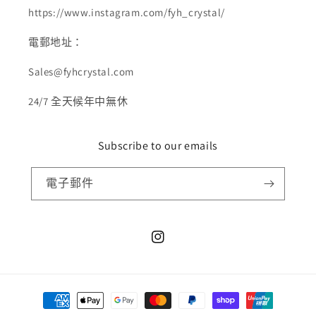
https://www.instagram.com/fyh_crystal/
電郵地址：
Sales@fyhcrystal.com
24/7 全天候年中無休
Subscribe to our emails
電子郵件
Instagram
付
款