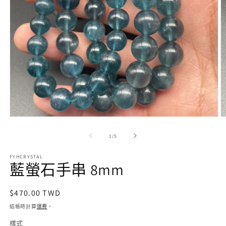
在
互
/
1
/
5
動
視
FYHCRYSTAL
窗
藍螢石手串 8mm
中
開
啟
定
$470.00 TWD
多
價
結帳時計算
運費
。
媒
體
樣式