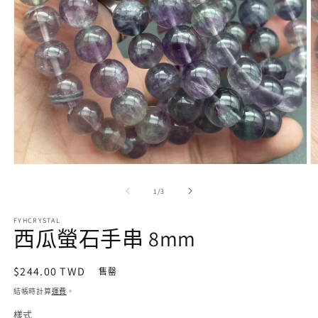
在
互
/
1
/
3
動
視
FYHCRYSTAL
窗
西瓜螢石手串 8mm
中
開
啟
定
$244.00 TWD
售罄
多
價
結帳時計算
運費
。
媒
體
樣式