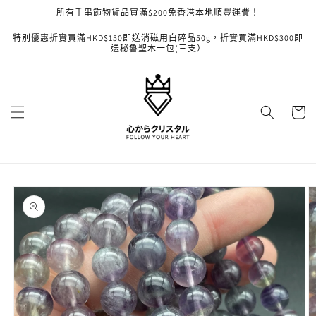
跳至內
所有手串飾物貨品買滿$200免香港本地順豐運費！
容
特別優惠折實買滿HKD$150即送消磁用白碎晶50g，折實買滿HKD$300即
送秘魯聖木一包(三支）
購
物
車
略過產
品資訊