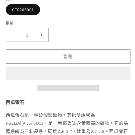
檔
案
CT0206001
1
2
數量
西
西
瓜
瓜
螢
螢
售罄
石
石
手
手
串
串
8mm
8mm
數
數
量
量
西瓜螢石
減
增
西瓜螢石是一種矽酸鹽礦物，其化學組成為
少
加
Na2LiAl(Al,Si)6O18，是一種鐵鎳錳含量較高的礦物。它的晶
體系統為三斜晶系，硬度為6.5-7，比重為2.7-2.9。西瓜螢石