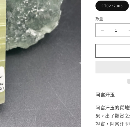
CT0222005
數量
阿
富
汗
玉
晶
柱
數
量
減
阿富汗玉
少
阿富汗玉的質地
果。出了觀賞之
證實，阿富汗玉