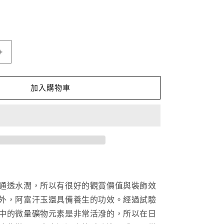
阿
富
汗
加入購物車
玉
晶
柱
數
量
增
加
通透水潤，所以有很好的觀賞價值與裝飾效
外，阿富汗玉還具備養生的功效。經過試驗
中的微量礦物元素是非常活潑的，所以在日