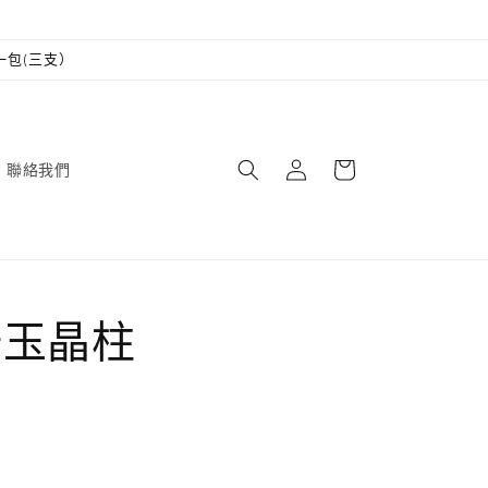
一包(三支）
購
登
物
聯絡我們
入
車
汗玉晶柱