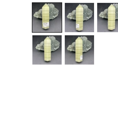
互
動
視
窗
中
開
啟
多
媒
體
檔
案
1