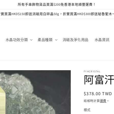
所有手串飾物貨品買滿$200免香港本地順豐運費！
實買滿HKD$150即送消磁用白碎晶50g，折實買滿HKD$300即送秘魯聖木
水晶功效分類
產品種類
消磁及淨化用品
水晶資訊
FYHCRYSTAL
阿富
定
$378.00 TWD
價
結帳時計算
運費
。
樣式