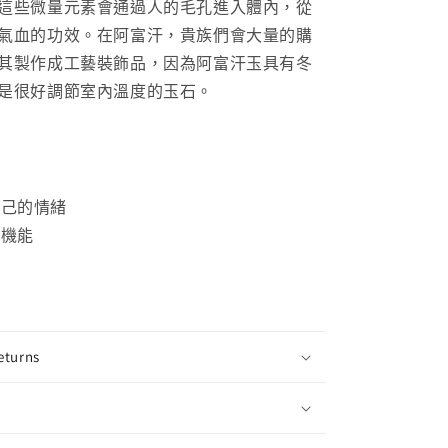
這些微量元素會通過人的毛孔進入體內，從
氣血的功效。在阿富汗，貴族們會大量的購
其製作成工藝裝飾品，因為阿富汗玉具有冬
是很好
調節室內溫度的玉石。
自己的情緒
理機能
態
血
eturns