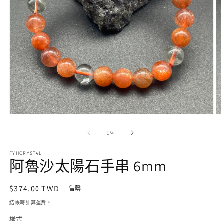
在
互
/
1
/
4
動
視
FYHCRYSTAL
窗
阿魯沙太陽石手串 6mm
中
開
啟
定
$374.00 TWD
售罄
多
價
結帳時計算
運費
。
媒
體
樣式