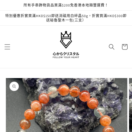
跳至內
所有手串飾物貨品買滿$200免香港本地順豐運費！
容
特別優惠折實買滿HKD$150即送消磁用白碎晶50g，折實買滿HKD$300即
送秘魯聖木一包(三支）
購
物
車
略過產
品資訊