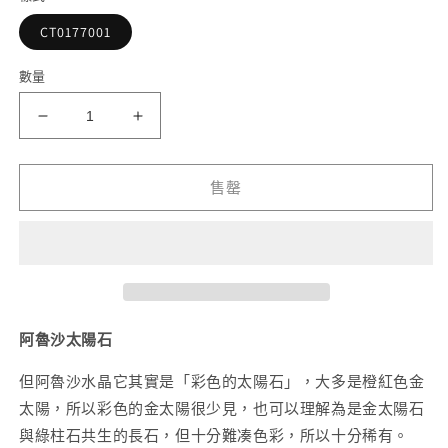
檔
案
CT0177001
1
2
數量
阿
阿
魯
魯
沙
沙
售罄
太
太
陽
陽
石
石
手
手
串
串
6mm
6mm
阿魯沙太陽石
數
數
但阿魯沙水晶它其實是「彩色的太陽石」，大多是橙紅色金
量
量
太陽，所以彩色的金太陽很少見，也可以理解為是金太陽石
減
增
與綠柱石共生的長石，但十分難凑色彩，所以十分稀有。
少
加