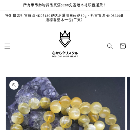
跳至內
所有手串飾物貨品買滿$200免香港本地順豐運費！
容
特別優惠折實買滿HKD$150即送消磁用白碎晶50g，折實買滿HKD$300即
送秘魯聖木一包(三支）
購
物
車
略過產
品資訊