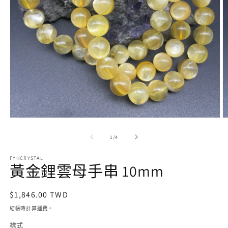
在
互
/
1
/
4
動
視
FYHCRYSTAL
窗
黃金鋰雲母手串 10mm
中
開
啟
定
$1,846.00 TWD
多
價
結帳時計算
運費
。
媒
體
樣式