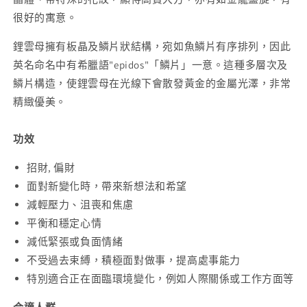
很好的寓意。
鋰雲母擁有板晶及鱗片狀結構，宛如魚鱗片有序排列，因此
英名命名中有希臘語"epidos"「鱗片」一意。這種多層次及
鱗片構造，使鋰雲母在光線下會散發黃金的金屬光澤，非常
精緻優美。
功效
招財, 偏財
面對新變化時，帶來新想法和希望
減輕壓力、沮喪和焦慮
平衡和穩定心情
減低緊張或負面情緒
不受過去束縛，積極面對做事，提高處事能力
特別適合正在面臨環境變化，例如人際關係或工作方面等