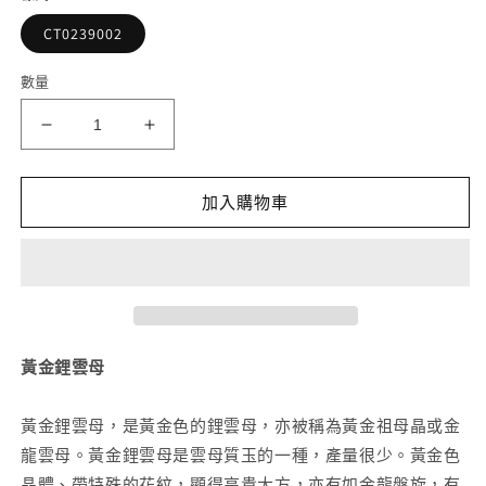
檔
案
CT0239002
1
2
數量
黃
黃
金
金
鋰
鋰
加入購物車
雲
雲
母
母
手
手
串
串
10mm
10mm
數
數
黃金鋰雲母
量
量
減
增
黃金鋰雲母，是黃金色的鋰雲母，亦被稱為黃金祖母晶或金
少
加
龍雲母。黃金鋰雲母是雲母質玉的一種，產量很少。黃金色
晶體、帶特殊的花紋，顯得高貴大方，亦有如金龍盤旋，有