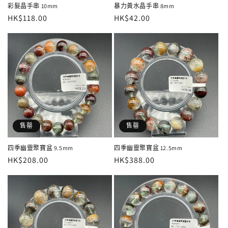
彩髮晶手串 10mm
暴力黃水晶手串 8mm
定
HK$118.00
定
HK$42.00
價
價
售罄
售罄
四季幽靈聚寶盆 9.5mm
四季幽靈聚寶盆 12.5mm
定
HK$208.00
定
HK$388.00
價
價