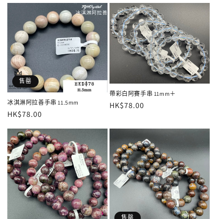
價
售罄
帶彩白阿賽手串 11mm＋
冰淇淋阿拉善手串 11.5mm
定
HK$78.00
定
HK$78.00
價
價
售罄