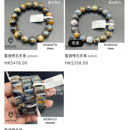
售罄
藍彼得石手串 12mm+
藍彼得石手串 11mm
定
HK$478.00
定
HK$358.00
價
價