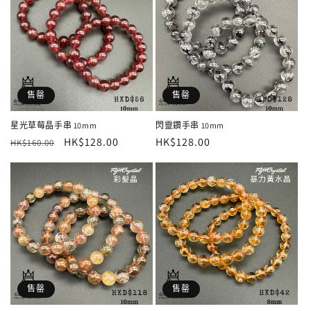
售罄
售罄
星光草莓晶手串 10mm
閃靈鑽手串 10mm
定
售
HK$128.00
定
HK$128.00
HK$160.00
價
價
價
售罄
售罄