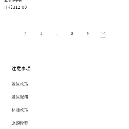
藍彼得手排
定
HK$312.00
價
1
…
8
9
10
注意事項
退貨政策
送貨服務
私隱政策
服務條款