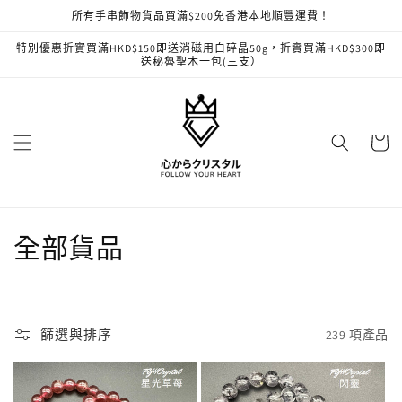
跳至內
所有手串飾物貨品買滿$200免香港本地順豐運費！
容
特別優惠折實買滿HKD$150即送消磁用白碎晶50g，折實買滿HKD$300即
送秘魯聖木一包(三支）
購
物
車
商
全部貨品
品
系
篩選與排序
239 項產品
列
: