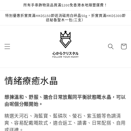
跳至內
所有手串飾物貨品買滿$200免香港本地順豐運費！
容
特別優惠折實買滿HKD$150即送消磁用白碎晶50g，折實買滿HKD$300即
送秘魯聖木一包(三支）
購
物
車
商
情緒療癒水晶
品
想揀溫和、舒服、適合日常放鬆同平衡狀態嘅水晶，可以
系
由呢個分類開始。
列
精選天河石、海藍寶、藍磷灰、螢石、紫玉髓等色調清
爽、容易配戴嘅款式，適合返工、讀書、日常配搭、自用
:
或送禮。