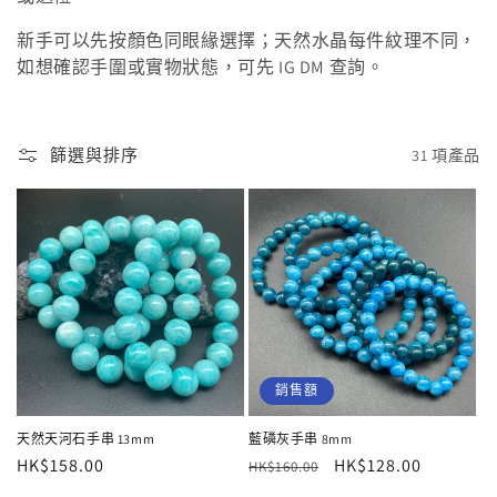
新手可以先按顏色同眼緣選擇；天然水晶每件紋理不同，
如想確認手圍或實物狀態，可先 IG DM 查詢。
篩選與排序
31 項產品
銷售額
天然天河石手串 13mm
藍磷灰手串 8mm
定
HK$158.00
定
售
HK$128.00
HK$160.00
價
價
價