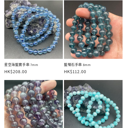
星空海藍寶手串 7mm
藍螢石手串 8mm
定
HK$208.00
定
HK$112.00
價
價