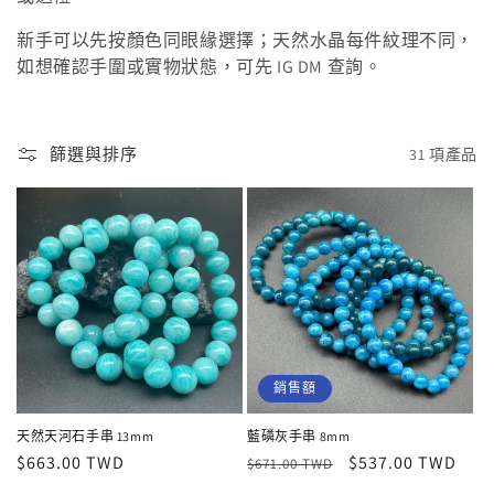
新手可以先按顏色同眼緣選擇；天然水晶每件紋理不同，
如想確認手圍或實物狀態，可先 IG DM 查詢。
篩選與排序
31 項產品
銷售額
天然天河石手串 13mm
藍磷灰手串 8mm
定
$663.00 TWD
定
售
$537.00 TWD
$671.00 TWD
價
價
價