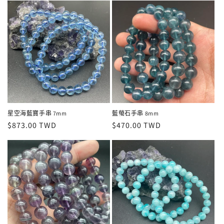
星空海藍寶手串 7mm
藍螢石手串 8mm
定
$873.00 TWD
定
$470.00 TWD
價
價