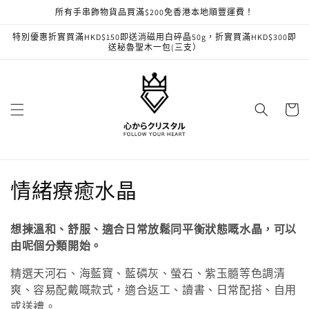
跳至內
所有手串飾物貨品買滿$200免香港本地順豐運費！
容
特別優惠折實買滿HKD$150即送消磁用白碎晶50g，折實買滿HKD$300即
送秘魯聖木一包(三支）
購
物
車
商
情緒療癒水晶
品
想揀溫和、舒服、適合日常放鬆同平衡狀態嘅水晶，可以
系
由呢個分類開始。
列
精選天河石、海藍寶、藍磷灰、螢石、紫玉髓等色調清
爽、容易配戴嘅款式，適合返工、讀書、日常配搭、自用
:
或送禮。