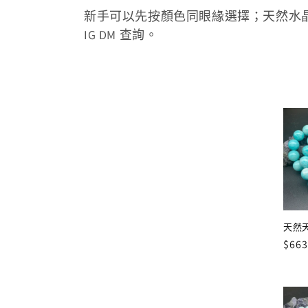
新手可以先按顏色同眼緣選擇；天然水
:
IG DM 查詢。
天然天
定
$663
價