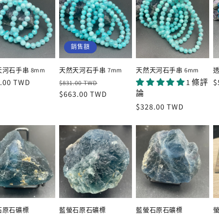
銷售額
河石手串 8mm
天然天河石手串 7mm
天然天河石手串 6mm
透
.00 TWD
定
售
1 條評
$
$831.00 TWD
論
價
$663.00 TWD
價
定
$328.00 TWD
價
石原石礦標
藍螢石原石礦標
藍螢石原石礦標