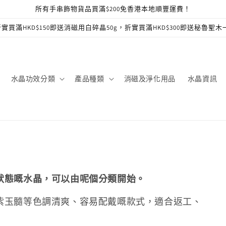
所有手串飾物貨品買滿$200免香港本地順豐運費！
實買滿HKD$150即送消磁用白碎晶50g，折實買滿HKD$300即送秘魯聖木
水晶功效分類
產品種類
消磁及淨化用品
水晶資訊
狀態嘅水晶，可以由呢個分類開始。
紫玉髓等色調清爽、容易配戴嘅款式，適合返工、