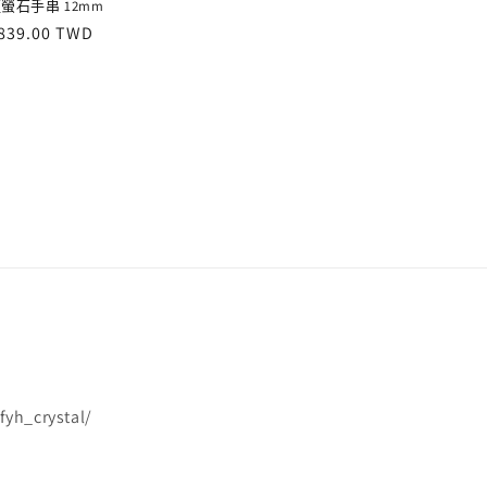
螢石手串 12mm
定
839.00 TWD
價
yh_crystal/