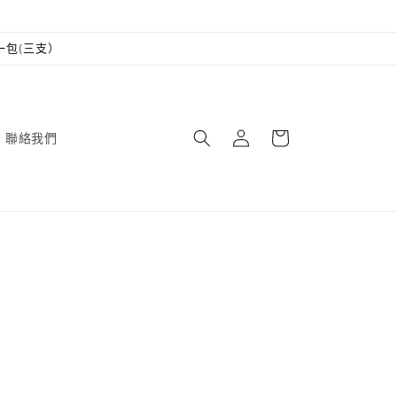
一包(三支）
購
登
物
聯絡我們
入
車