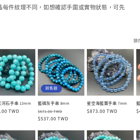
晶每件紋理不同，如想確認手圍或實物狀態，可先
排
銷售額
河石手串 13mm
藍磷灰手串 8mm
星空海藍寶手串 7mm
藍
.00 TWD
定
售
定
$873.00 TWD
$
$671.00 TWD
價
$537.00 TWD
價
價