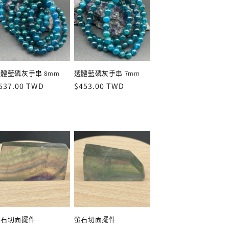
體藍磷灰手串 8mm
透體藍磷灰手串 7mm
定
537.00 TWD
定
$453.00 TWD
價
價
螢石切面擺件
螢石切面擺件