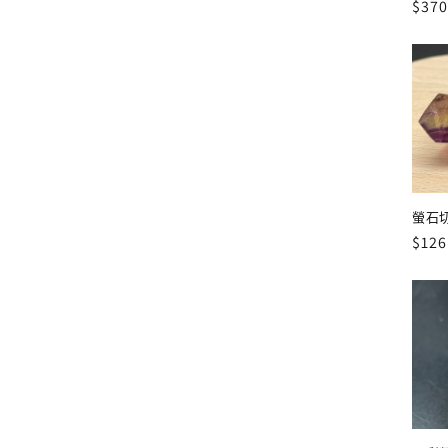
定
$370
價
螢石
定
$126
價