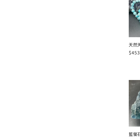
天然天
定
$453
價
藍螢