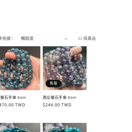
序依據：
31 項產品
售罄
螢石手串 8mm
西瓜螢石手串 8mm
定
470.00 TWD
定
$244.00 TWD
價
價